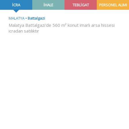
İCRA
İHALE
TEBLİGAT
PERSONEL ALIMI
MALATYA
Battalgazi
Malatya Battalgazi'de 560 m² konut imarlı arsa hissesi
icradan satılıktır