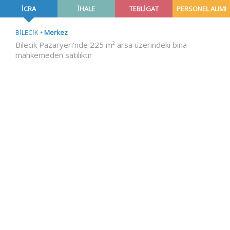
İCRA
İHALE
TEBLİGAT
PERSONEL ALIMI
BİLECİK
Merkez
Bilecik Pazaryeri'nde 225 m² arsa üzerindeki bina
mahkemeden satılıktır