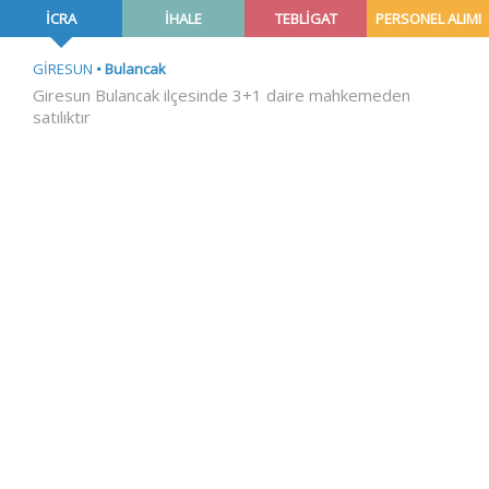
İCRA
İHALE
TEBLİGAT
PERSONEL ALIMI
GİRESUN
Bulancak
Giresun Bulancak ilçesinde 3+1 daire mahkemeden
satılıktır