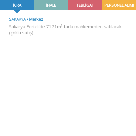
İCRA
İHALE
TEBLİGAT
PERSONEL ALIMI
SAKARYA
Merkez
Sakarya Ferizli'de 7171m² tarla mahkemeden satılacak
(çoklu satış)