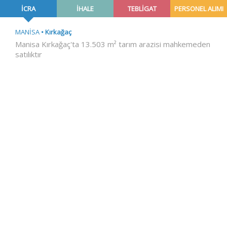
İCRA
İHALE
TEBLİGAT
PERSONEL ALIMI
MANİSA
Kırkağaç
Manisa Kırkağaç'ta 13.503 m² tarım arazisi mahkemeden
satılıktır