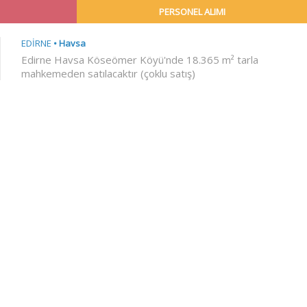
PERSONEL ALIMI
EDİRNE
Havsa
Edirne Havsa Köseömer Köyü'nde 18.365 m² tarla
mahkemeden satılacaktır (çoklu satış)